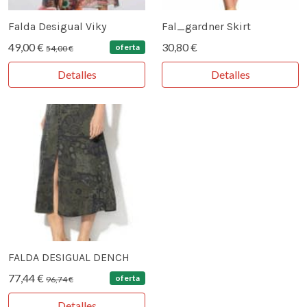
Falda Desigual Viky
Fal_gardner Skirt
49,00 €
30,80 €
oferta
54,00 €
Detalles
Detalles
FALDA DESIGUAL DENCH
77,44 €
oferta
96,74 €
Detalles