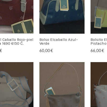
l Caballo Rojo-piel
Bolso Elcaballo Azul-
Bolsito E
 1690 6150 C.
Verde
Pistacho
€
60,00 €
66,00 €