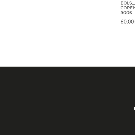
BOLS
COPE
5006
60,00