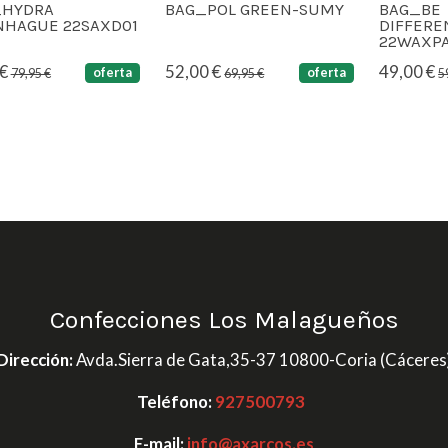
_HYDRA
BAG_POL GREEN-SUMY
BAG_BE
NHAGUE 22SAXD01
DIFFER
22WAXPA
 €
52,00 €
49,00 €
oferta
oferta
79,95 €
69,95 €
5
Confecciones Los Malagueños
Dirección:
Avda.Sierra de Gata,35-37 10800-Coria (Cáceres
Teléfono:
927500793
E-mail:
info@axarcos.es