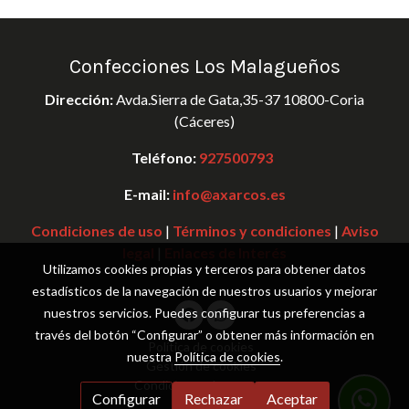
Confecciones Los Malagueños
Dirección:
Avda.Sierra de Gata,35-37 10800-Coria
(Cáceres)
Teléfono:
927500793
E-mail:
info@axarcos.es
Condiciones de uso
|
Términos y condiciones
|
Aviso
legal
|
Enlaces de Interés
Utilizamos cookies propias y terceros para obtener datos
estadísticos de la navegación de nuestros usuarios y mejorar
nuestros servicios. Puedes configurar tus preferencias a
través del botón “Configurar” o obtener más información en
Política de cookies
nuestra
Política de cookies
.
Gestión de cookies
Condiciones de compra
Configurar
Rechazar
Aceptar