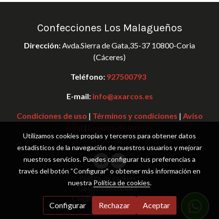
Confecciones Los Malagueños
Dirección:
Avda.Sierra de Gata,35-37 10800-Coria
(Cáceres)
Teléfono:
927500793
E-mail:
info@axarcos.es
Condiciones de uso
|
Términos y condiciones
|
Aviso
legal
|
Enlaces de Interés
Utilizamos cookies propias y terceros para obtener datos
estadísticos de la navegación de nuestros usuarios y mejorar
nuestros servicios. Puedes configurar tus preferencias a
través del botón “Configurar” o obtener más información en
Política de cookies
nuestra
Política de cookies
.
Gestión de cookies
Condiciones de compra
Configurar
Rechazar
Aceptar